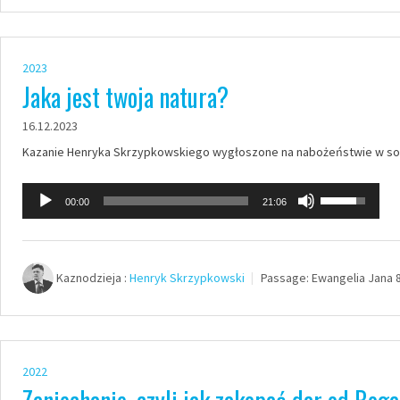
do
dołu
aby
2023
zwiększyć
Jaka jest twoja natura?
lub
16.12.2023
zmniejszyć
Kazanie Henryka Skrzypkowskiego wygłoszone na nabożeństwie w sobo
głośność.
Odtwarzacz
Używaj
00:00
21:06
plików
strzałek
dźwiękowych
do
góry
Kaznodzieja :
Henryk Skrzypkowski
Passage:
Ewangelia Jana 8
oraz
do
dołu
aby
2022
zwiększyć