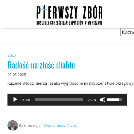
Skip
to
content
2025
Radość na złość diabłu
25.05.2025
Kazanie Włodzimierza Tasaka wygłoszone na nabożeństwie okręgowym 
Odtwarzacz
Używaj
00:00
28:34
plików
strzałek
dźwiękowych
do
góry
Kaznodzieja :
Włodzimierz Tasak
oraz