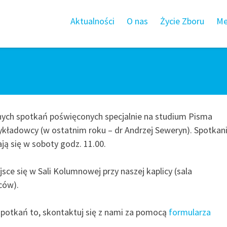
Aktualności
O nas
Życie Zboru
Me
znych spotkań poświęconych specjalnie na studium Pisma
kładowcy (w ostatnim roku – dr Andrzej Seweryn). Spotkan
ą się w soboty godz. 11.00.
sce się w Sali Kolumnowej przy naszej kaplicy (sala
ców).
 spotkań to, skontaktuj się z nami za pomocą
formularza