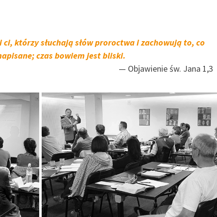
i ci, którzy słuchają słów proroctwa i zachowują to, co
napisane; czas bowiem jest bliski.
Objawienie św. Jana 1,3