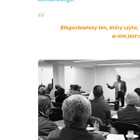
Błogosławiony ten, który czyta, 
w nim jest 