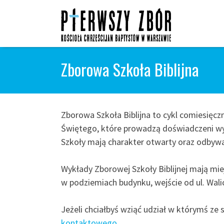
Skip
to
content
Zborowa Szkoła Biblijna
Zborowa Szkoła Biblijna to cykl comiesięc
Świętego, które prowadzą doświadczeni wy
Szkoły mają charakter otwarty oraz odbywaj
Wykłady Zborowej Szkoły Biblijnej mają miej
w podziemiach budynku, wejście od ul. Wali
Jeżeli chciałbyś wziąć udział w którymś ze
kontaktowego
.