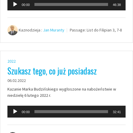
Odtwarzacz
00:00
46:38
plików
dźwiękowych
Kaznodzieja :
Jan Muranty
Passage:
List do Filipian 3, 7-8
2022
Szukasz tego, co już posiadasz
06.02.2022
Kazanie Marka Budzińskiego wygłoszone na nabożeństwie w
niedzielę 6 lutego 2022 r.
Odtwarzacz
00:00
32:41
plików
dźwiękowych