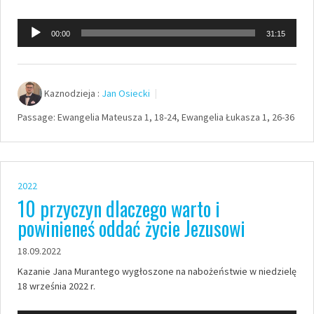
Odtwarzacz
00:00
31:15
plików
dźwiękowych
Kaznodzieja :
Jan Osiecki
Passage:
Ewangelia Mateusza 1, 18-24, Ewangelia Łukasza 1, 26-36
2022
10 przyczyn dlaczego warto i
powinieneś oddać życie Jezusowi
18.09.2022
Kazanie Jana Murantego wygłoszone na nabożeństwie w niedzielę
18 września 2022 r.