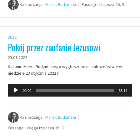
Kaznodzieja :
Marek Budziński
Passage:
Izajasza 26, 3
2022
Pokój przez zaufanie Jezusowi
23.01.2022
Kazanie Marka Budzińskiego wygłoszone na nabożeństwie w
niedzielę 23 stycznia 2022 r.
Odtwarzacz
00:00
33:14
plików
dźwiękowych
Kaznodzieja :
Marek Budziński
Passage:
Księga Izajasza 26, 3