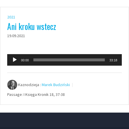
2021
Ani kroku wstecz
19.09.2021
Odtwarzacz
00:00
33:18
plików
dźwiękowych
Kaznodzieja :
Marek Budziński
Passage:
I Księga Kronik 18, 37-38