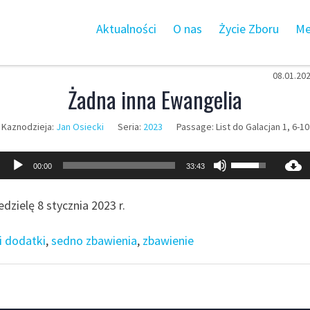
Aktualności
O nas
Życie Zboru
Me
08.01.20
Żadna inna Ewangelia
Kaznodzieja:
Jan Osiecki
Seria:
2023
Passage:
List do Galacjan 1, 6-10
Odtwarzacz
Używaj
00:00
33:43
plików
strzałek
dźwiękowych
do
zielę 8 stycznia 2023 r.
góry
oraz
i dodatki
,
sedno zbawienia
,
zbawienie
do
dołu
aby
zwiększyć