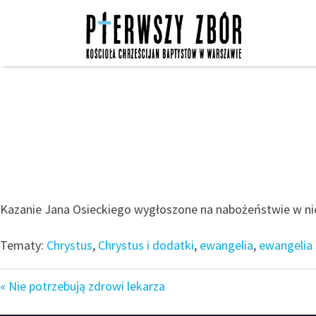
Skip
to
content
Kazanie Jana Osieckiego wygłoszone na nabożeństwie w nied
Tematy:
Chrystus
,
Chrystus i dodatki
,
ewangelia
,
ewangelia 
« Nie potrzebują zdrowi lekarza