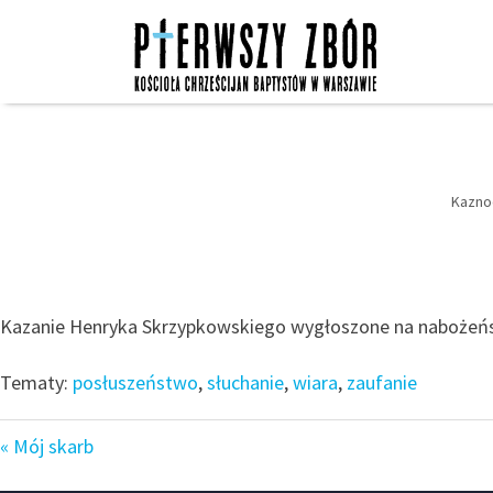
Skip
to
content
Kaznod
Kazanie Henryka Skrzypkowskiego wygłoszone na nabożeńst
Tematy:
posłuszeństwo
,
słuchanie
,
wiara
,
zaufanie
« Mój skarb