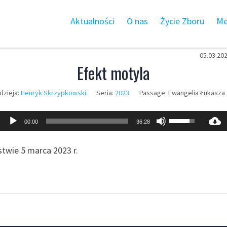
Aktualności
O nas
Życie Zboru
Me
05.03.20
Efekt motyla
zieja:
Henryk Skrzypkowski
Seria:
2023
Passage:
Ewangelia Łukasza 
Odtwarzacz
Używaj
00:00
36:28
plików
strzałek
dźwiękowych
do
wie 5 marca 2023 r.
góry
oraz
do
dołu
aby
zwiększyć