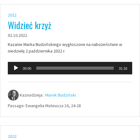
2022
Widzieć krzyż
02.10.2022
Kazanie Marka Budzińskiego wygłoszone na nabożeństwie w
niedzielę 2 października 2022 r.
Odtwarzacz
00:00
31:16
plików
dźwiękowych
Kaznodzieja :
Marek Budziński
Passage:
Ewangelia Mateusza 16, 24-28
2022