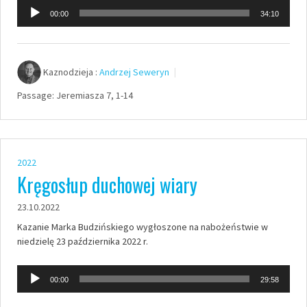
Odtwarzacz
00:00
34:10
plików
dźwiękowych
Kaznodzieja :
Andrzej Seweryn
Passage:
Jeremiasza 7, 1-14
2022
Kręgosłup duchowej wiary
23.10.2022
Kazanie Marka Budzińskiego wygłoszone na nabożeństwie w
niedzielę 23 października 2022 r.
Odtwarzacz
00:00
29:58
plików