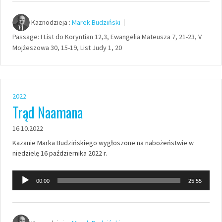
dźwiękowych
Kaznodzieja :
Marek Budziński
Passage:
I List do Koryntian 12,3, Ewangelia Mateusza 7, 21-23, V
Mojżeszowa 30, 15-19, List Judy 1, 20
2022
Trąd Naamana
16.10.2022
Kazanie Marka Budzińskiego wygłoszone na nabożeństwie w
niedzielę 16 października 2022 r.
Odtwarzacz
00:00
25:55
plików
dźwiękowych