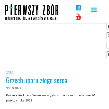
Skip
to
content
2022
Grzech uporu złego serca
30.10.2022
Kazanie Andrzeja Seweryna wygłoszone na nabożeństwie 30
października 2022 r.