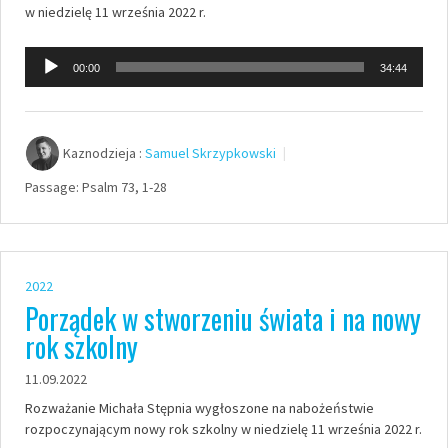
w niedzielę 11 września 2022 r.
Odtwarzacz
00:00
34:44
plików
dźwiękowych
Kaznodzieja :
Samuel Skrzypkowski
Passage:
Psalm 73, 1-28
2022
Porządek w stworzeniu świata i na nowy
rok szkolny
11.09.2022
Rozważanie Michała Stępnia wygłoszone na nabożeństwie
rozpoczynającym nowy rok szkolny w niedzielę 11 września 2022 r.