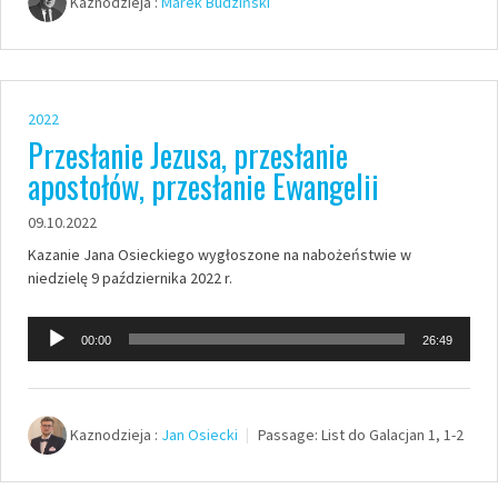
Kaznodzieja :
Marek Budziński
2022
Przesłanie Jezusa, przesłanie
apostołów, przesłanie Ewangelii
09.10.2022
Kazanie Jana Osieckiego wygłoszone na nabożeństwie w
niedzielę 9 października 2022 r.
Odtwarzacz
00:00
26:49
plików
dźwiękowych
Kaznodzieja :
Jan Osiecki
Passage:
List do Galacjan 1, 1-2