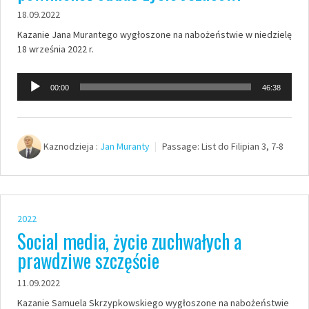
18.09.2022
Kazanie Jana Murantego wygłoszone na nabożeństwie w niedzielę
18 września 2022 r.
Odtwarzacz
00:00
46:38
plików
dźwiękowych
Kaznodzieja :
Jan Muranty
Passage:
List do Filipian 3, 7-8
2022
Social media, życie zuchwałych a
prawdziwe szczęście
11.09.2022
Kazanie Samuela Skrzypkowskiego wygłoszone na nabożeństwie