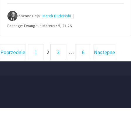
dźwiękowych
Kaznodzieja :
Marek Budziński
Passage:
Ewangelia Mateusz 5, 21-26
Stronicowanie
Poprzednie
1
2
3
…
6
Następne
wpisów