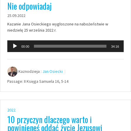
Nie odpowiadaj
25.09.2022
Kazanie Jana Osieckiego wygłoszone na nabożeństwie w
niedzielę 25 września 2022 r.
Odtwarzacz
00:00
34:16
plików
dźwiękowych
Kaznodzieja :
Jan Osiecki
Passage:
II Księga Samuela 16, 5-14
2022
10 przyczyn dlaczego warto i
powinieneś oddać życie Jezusowi