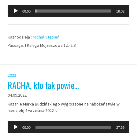
Odtwarzacz
00:00
18:32
plików
dźwiękowych
Kaznodzieja :
Michał Stępień
Passage:
I Księga Mojżeszowa 1,1-2,3
2022
RACHA, kto tak powie…
04.09.2022
Kazanie Marka Budzińskiego wygłoszone na nabożeństwie w
niedzielę 4 września 2022 r.
Odtwarzacz
00:00
27:39
plików