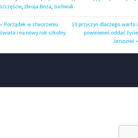
szczęście
,
zbroja Boża
,
zuchwali
« Porządek w stworzeniu
10 przyczyn dlaczego warto i
świata i na nowy rok szkolny
powinieneś oddać życie
Jezusowi »