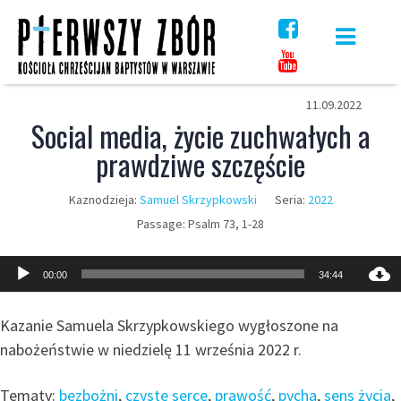
Skip
to
content
11.09.2022
Social media, życie zuchwałych a
prawdziwe szczęście
Kaznodzieja:
Samuel Skrzypkowski
Seria:
2022
Passage:
Psalm 73, 1-28
Odtwarzacz
00:00
34:44
plików
dźwiękowych
Kazanie Samuela Skrzypkowskiego wygłoszone na
nabożeństwie w niedzielę 11 września 2022 r.
Tematy:
bezbożni
,
czyste serce
,
prawość
,
pycha
,
sens życia
,