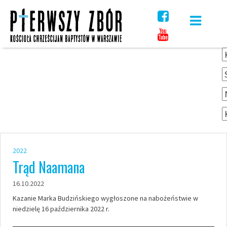
Skip
to
content
2022
Trąd Naamana
16.10.2022
Kazanie Marka Budzińskiego wygłoszone na nabożeństwie w
niedzielę 16 października 2022 r.