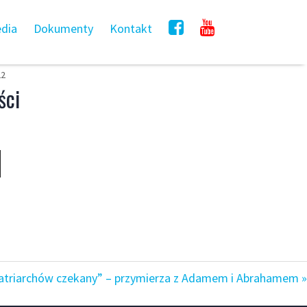
dia
Dokumenty
Kontakt
22
ści
atriarchów czekany” – przymierza z Adamem i Abrahamem »