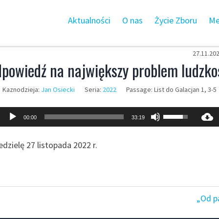
Aktualności
O nas
Życie Zboru
Me
27.11.20
powiedź na największy problem ludzko
Kaznodzieja:
Jan Osiecki
Seria:
2022
Passage:
List do Galacjan 1, 3-5
Odtwarzacz
Używaj
00:00
33:19
plików
strzałek
dźwiękowych
do
zielę 27 listopada 2022 r.
góry
oraz
do
dołu
„Od p
aby
zwiększyć