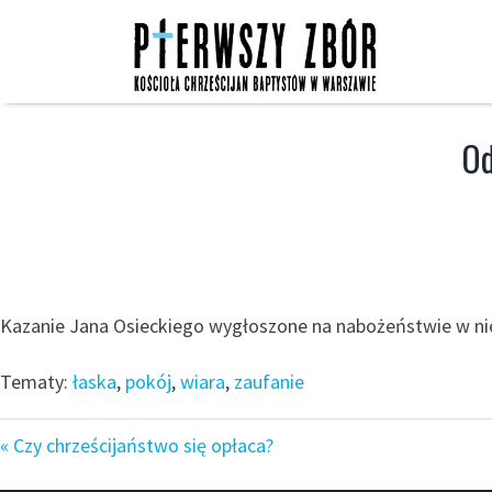
Skip
to
content
Od
Kazanie Jana Osieckiego wygłoszone na nabożeństwie w nied
Tematy:
łaska
,
pokój
,
wiara
,
zaufanie
« Czy chrześcijaństwo się opłaca?