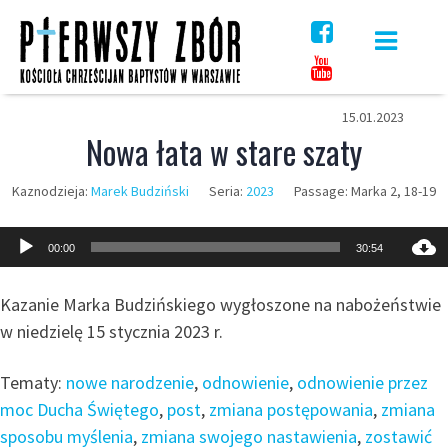
Skip
to
content
15.01.2023
Nowa łata w stare szaty
Kaznodzieja:
Marek Budziński
Seria:
2023
Passage:
Marka 2, 18-19
Odtwarzacz
00:00
30:54
plików
dźwiękowych
Kazanie Marka Budzińskiego wygłoszone na nabożeństwie
w niedzielę 15 stycznia 2023 r.
Tematy:
nowe narodzenie
,
odnowienie
,
odnowienie przez
moc Ducha Świętego
,
post
,
zmiana postępowania
,
zmiana
sposobu myślenia
,
zmiana swojego nastawienia
,
zostawić