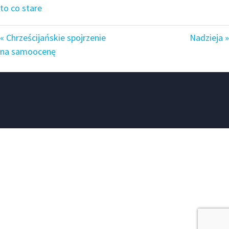
to co stare
« Chrześcijańskie spojrzenie
Nadzieja »
na samoocenę