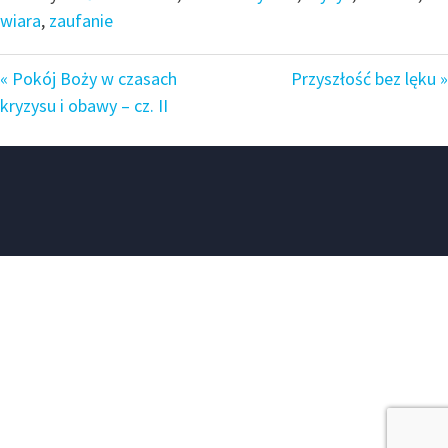
wiara
,
zaufanie
« Pokój Boży w czasach
Przyszłość bez lęku »
kryzysu i obawy – cz. II