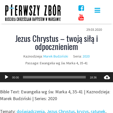
Skip
to
content
29.03.2020
Jezus Chrystus – twoją siłą i
odpocznieniem
Kaznodzieja:
Marek Budziński
Seria:
2020
Passage:
Ewangelia wg św. Marka 4, 35-41
Odtwarzacz
00:00
18:36
plików
dźwiękowych
Bible Text: Ewangelia wg św. Marka 4, 35-41 | Kaznodzieja:
Marek Budziński | Series: 2020
Tematy:
doświadczenia
,
Jezus Chrystus
,
kryzys
,
ratunek
,