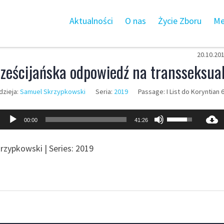
Aktualności
O nas
Życie Zboru
Me
20.10.20
ześcijańska odpowiedź na transseksua
zieja:
Samuel Skrzypkowski
Seria:
2019
Passage:
I List do Koryntian 
Odtwarzacz
Używaj
00:00
41:26
plików
strzałek
dźwiękowych
do
krzypkowski | Series: 2019
góry
oraz
do
dołu
aby
zwiększyć