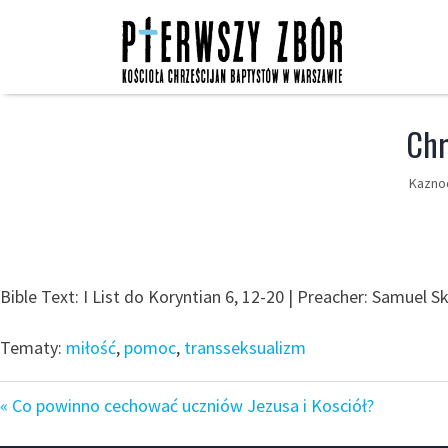
Skip
to
content
Chr
Kaznod
Bible Text: I List do Koryntian 6, 12-20 | Preacher: Samuel S
Tematy:
miłość
,
pomoc
,
transseksualizm
« Co powinno cechować uczniów Jezusa i Kosciół?