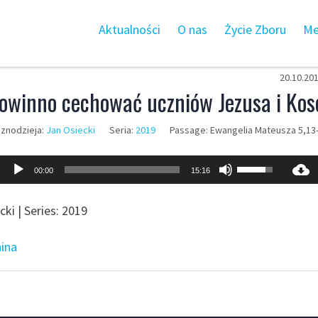
Aktualności
O nas
Życie Zboru
Me
20.10.20
owinno cechować uczniów Jezusa i Kos
znodzieja:
Jan Osiecki
Seria:
2019
Passage:
Ewangelia Mateusza 5,13
Odtwarzacz
Używaj
00:00
15:16
plików
strzałek
dźwiękowych
do
ki | Series: 2019
góry
oraz
nina
do
dołu
aby
zwiększyć