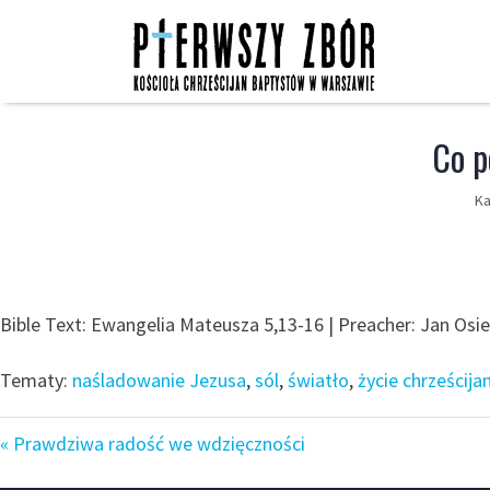
Skip
to
content
Co p
Ka
Bible Text: Ewangelia Mateusza 5,13-16 | Preacher: Jan Osiec
Tematy:
naśladowanie Jezusa
,
sól
,
światło
,
życie chrześcija
« Prawdziwa radość we wdzięczności