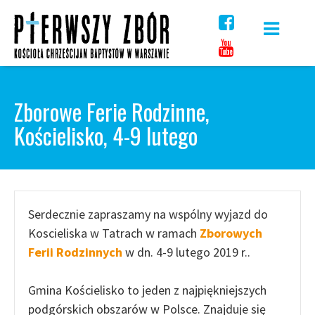
Skip
to
content
Zborowe Ferie Rodzinne,
Kościelisko, 4-9 lutego
Serdecznie zapraszamy na wspólny wyjazd do
Koscieliska w Tatrach w ramach
Zborowych
Ferii Rodzinnych
w dn. 4-9 lutego 2019 r..
Gmina Kościelisko to jeden z najpiękniejszych
podgórskich obszarów w Polsce. Znajduje się