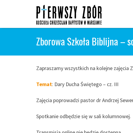
Skip
to
content
Zborowa Szkoła Biblijna – s
Zapraszamy wszystkich na kolejne zajęcia Z
Temat
: Dary Ducha Świętego – cz. III
Zajęcia poprowadzi pastor dr Andrzej Sewer
Spotkanie odbędzie się w sali kolumnowej.
Transmisja online nie będzie dostępna.