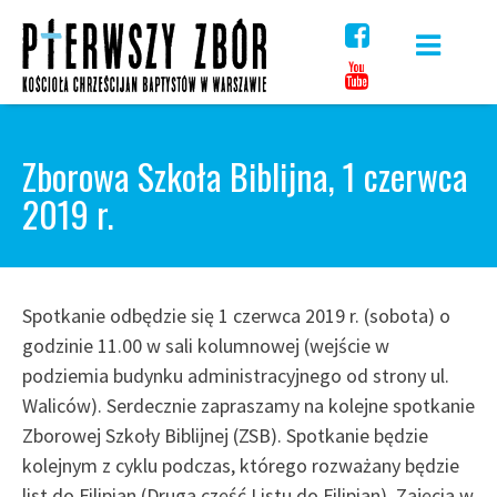
Skip
to
content
Zborowa Szkoła Biblijna, 1 czerwca
2019 r.
Spotkanie odbędzie się 1 czerwca 2019 r. (sobota) o
godzinie 11.00 w sali kolumnowej (wejście w
podziemia budynku administracyjnego od strony ul.
Waliców). Serdecznie zapraszamy na kolejne spotkanie
Zborowej Szkoły Biblijnej (ZSB). Spotkanie będzie
kolejnym z cyklu podczas, którego rozważany będzie
list do Filipian (Druga część Listu do Filipian). Zajęcia w