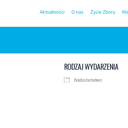
Aktualności
O nas
Życie Zboru
Me
RODZAJ WYDARZENIA
Nabożeństwo
 Google
iCalendar
Office 365