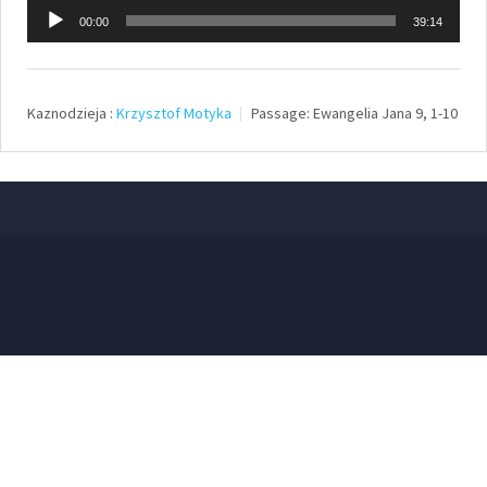
Odtwarzacz
00:00
39:14
plików
dźwiękowych
Kaznodzieja :
Krzysztof Motyka
Passage:
Ewangelia Jana 9, 1-10