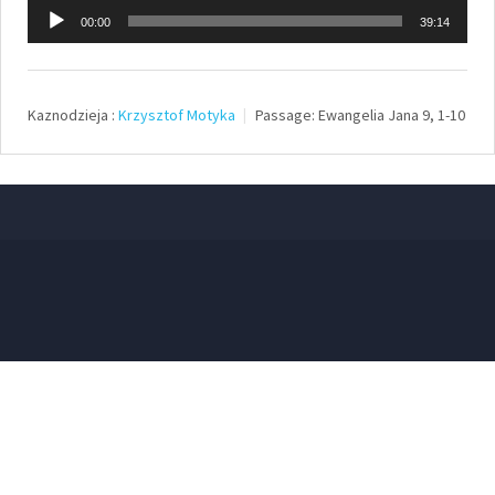
Odtwarzacz
00:00
39:14
plików
dźwiękowych
Kaznodzieja :
Krzysztof Motyka
Passage:
Ewangelia Jana 9, 1-10