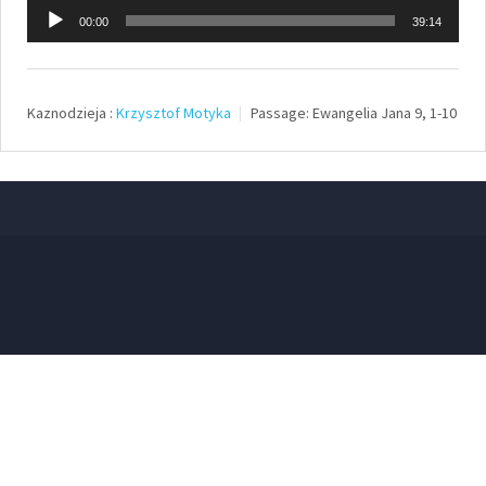
Odtwarzacz
00:00
39:14
plików
dźwiękowych
Kaznodzieja :
Krzysztof Motyka
Passage:
Ewangelia Jana 9, 1-10