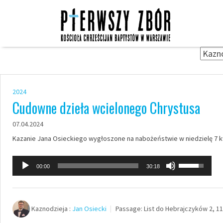
Skip
to
content
2024
Cudowne dzieła wcielonego Chrystusa
07.04.2024
Kazanie Jana Osieckiego wygłoszone na nabożeństwie w niedzielę 7 kw
Odtwarzacz
Używaj
00:00
30:18
plików
strzałek
dźwiękowych
do
góry
Kaznodzieja :
Jan Osiecki
Passage:
List do Hebrajczyków 2, 11
oraz