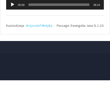
Odtwarzacz
00:00
39:14
plików
dźwiękowych
Kaznodzieja :
Krzysztof Motyka
Passage:
Ewangelia Jana 9, 1-10