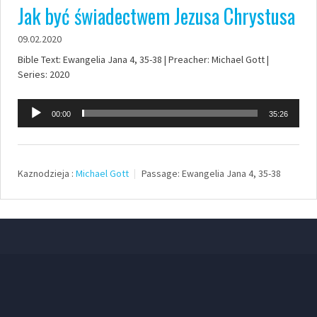
Jak być świadectwem Jezusa Chrystusa
09.02.2020
Bible Text: Ewangelia Jana 4, 35-38 | Preacher: Michael Gott |
Series: 2020
Odtwarzacz
00:00
35:26
plików
dźwiękowych
Kaznodzieja :
Michael Gott
Passage:
Ewangelia Jana 4, 35-38