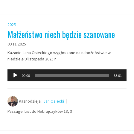
2025
Małżeństwo niech będzie szanowane
09.11.2025
Kazanie Jana Osieckiego wygłoszone na nabożeństwie w
niedzielę 9 listopada 2025 r.
Odtwarzacz
00:00
33:01
plików
dźwiękowych
Kaznodzieja :
Jan Osiecki
Passage:
List do Hebrajczyków 13, 3