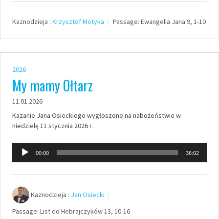
dźwiękowych
Kaznodzieja :
Krzysztof Motyka
Passage:
Ewangelia Jana 9, 1-10
2026
My mamy Ołtarz
11.01.2026
Kazanie Jana Osieckiego wygłoszone na nabożeństwie w
niedzielę 11 stycznia 2026 r.
Odtwarzacz
00:00
36:02
plików
dźwiękowych
Kaznodzieja :
Jan Osiecki
Passage:
List do Hebrajczyków 13, 10-16