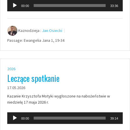
Odtwarzacz
00:00
33:36
plików
dźwiękowych
Kaznodzieja :
Jan Osiecki
Passage:
Ewangelia Jana 1, 19-34
2026
Leczące spotkanie
17.05.2026
Kazanie Krzysztofa Motyki wygłoszone na nabożeństwie w
niedzielę 17 maja 2026 r.
Odtwarzacz
00:00
39:14
plików