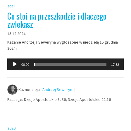
2024
Co stoi na przeszkodzie i dlaczego
zwlekasz
15.12.2024
Kazanie Andrzeja Seweryna wygłoszone w niedzielę 15 grudnia
2024 r.
Odtwarzacz
00:00
17:32
plików
dźwiękowych
Kaznodzieja :
Andrzej Seweryn
Passage:
Dzieje Apostolskie 8, 36; Dzieje Apostolskie 22,16
2020