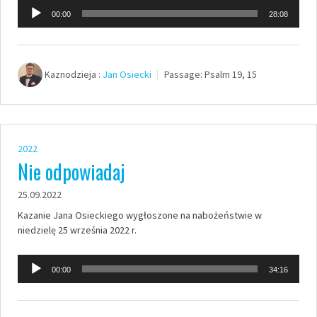
Odtwarzacz
00:00
28:08
plików
dźwiękowych
Kaznodzieja :
Jan Osiecki
Passage:
Psalm 19, 15
2022
Nie odpowiadaj
25.09.2022
Kazanie Jana Osieckiego wygłoszone na nabożeństwie w
niedzielę 25 września 2022 r.
Odtwarzacz
00:00
34:16
plików
dźwiękowych