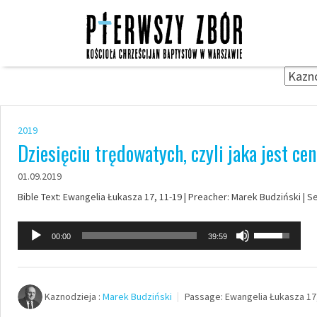
Skip
to
content
2019
Dziesięciu trędowatych, czyli jaka jest c
01.09.2019
Bible Text: Ewangelia Łukasza 17, 11-19 | Preacher: Marek Budziński | S
Odtwarzacz
Używaj
00:00
39:59
plików
strzałek
dźwiękowych
do
góry
Kaznodzieja :
Marek Budziński
Passage:
Ewangelia Łukasza 17
oraz