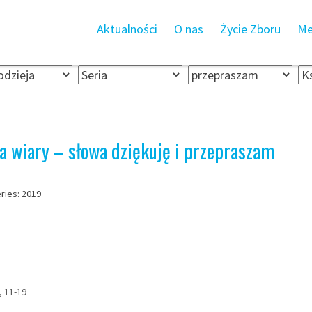
Aktualności
O nas
Życie Zboru
Me
ena wiary – słowa dziękuję i przepraszam
eries: 2019
, 11-19