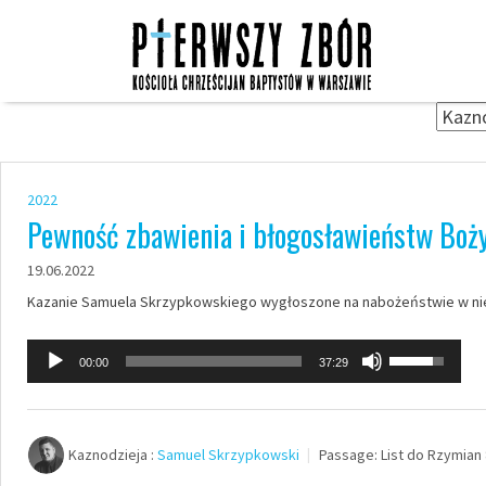
Skip
to
content
2022
Pewność zbawienia i błogosławieństw Boż
19.06.2022
Kazanie Samuela Skrzypkowskiego wygłoszone na nabożeństwie w nied
Odtwarzacz
Używaj
00:00
37:29
plików
strzałek
dźwiękowych
do
góry
Kaznodzieja :
Samuel Skrzypkowski
Passage:
List do Rzymian 
oraz