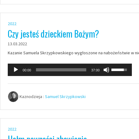
do
dołu
aby
2022
zwiększyć
Czy jesteś dzieckiem Bożym?
lub
13.03.2022
zmniejszyć
Kazanie Samuela Skrzypkowskiego wygłoszone na nabożeństwie w nie
głośność.
Odtwarzacz
Używaj
00:00
37:00
plików
strzałek
dźwiękowych
do
góry
Kaznodzieja :
Samuel Skrzypkowski
oraz
do
dołu
aby
2022
zwiększyć