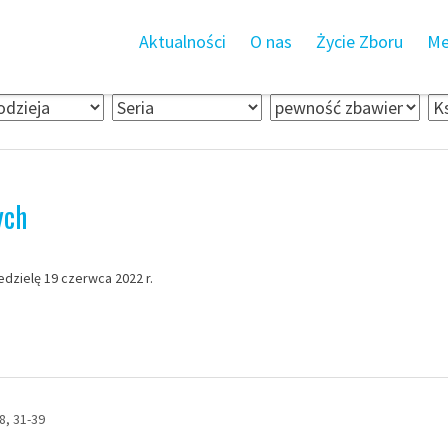
Aktualności
O nas
Życie Zboru
Me
ych
zielę 19 czerwca 2022 r.
8, 31-39