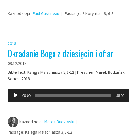
dźwiękowych
Kaznodzieja :
Paul Gastineau
Passage:
2 Koryntian 9, 6-8
2018
Okradanie Boga z dziesięcin i ofiar
09.12.2018
Bible Text: Księga Malachiasza 3,8-12 | Preacher: Marek Budziński |
Series: 2018
Odtwarzacz
00:00
38:00
plików
dźwiękowych
Kaznodzieja :
Marek Budziński
Passage:
Księga Malachiasza 3,8-12