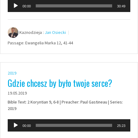
Odtwarzacz
00:00
30:49
plików
dźwiękowych
Kaznodzieja :
Jan Osiecki
Passage:
Ewangelia Marka 12, 41-44
2019
Gdzie chcesz by było twoje serce?
19.05.2019
Bible Text: 2 Koryntian 9, 6-8 | Preacher: Paul Gastineau | Series:
2019
Odtwarzacz
00:00
25:23
plików