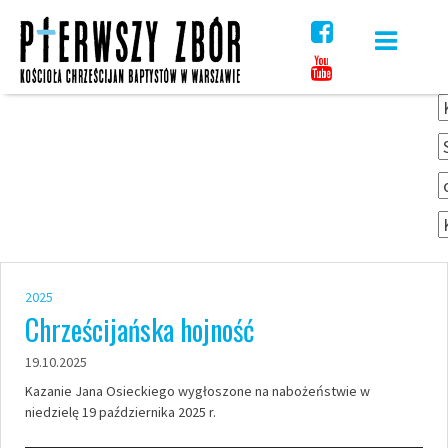
Skip
to
content
2025
Chrześcijańska hojność
19.10.2025
Kazanie Jana Osieckiego wygłoszone na nabożeństwie w
niedzielę 19 października 2025 r.