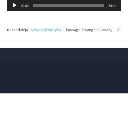
Odtwarzacz
00:00
39:14
plików
dźwiękowych
Kaznodzieja :
Krzysztof Motyka
Passage:
Ewangelia Jana 9, 1-10