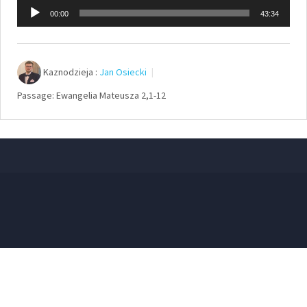
Odtwarzacz
00:00
43:34
plików
dźwiękowych
Kaznodzieja :
Jan Osiecki
Passage:
Ewangelia Mateusza 2,1-12