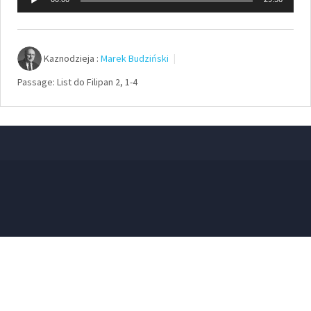
plików
dźwiękowych
Kaznodzieja :
Marek Budziński
Passage:
List do Filipan 2, 1-4