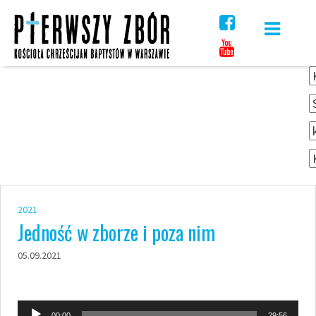
Skip
to
content
2021
Jedność w zborze i poza nim
05.09.2021
Odtwarzacz
00:00
29:56