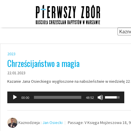
Skip
to
content
2023
Chrześcijaństwo a magia
22.01.2023
Kazanie Jana Osieckiego wygłoszone na nabożeństwie w niedzielę 22 s
Odtwarzacz
Używaj
00:00
48:52
plików
strzałek
dźwiękowych
do
góry
Kaznodzieja :
Jan Osiecki
Passage:
V Księga Mojżeszowa 18, 9
oraz