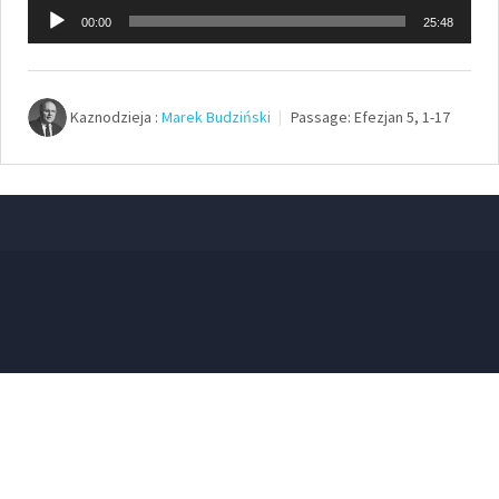
Odtwarzacz
00:00
25:48
plików
dźwiękowych
Kaznodzieja :
Marek Budziński
Passage:
Efezjan 5, 1-17