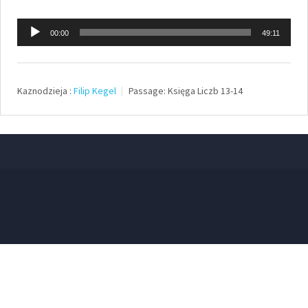
Odtwarzacz
00:00
49:11
plików
dźwiękowych
Kaznodzieja :
Filip Kegel
Passage:
Księga Liczb 13-14