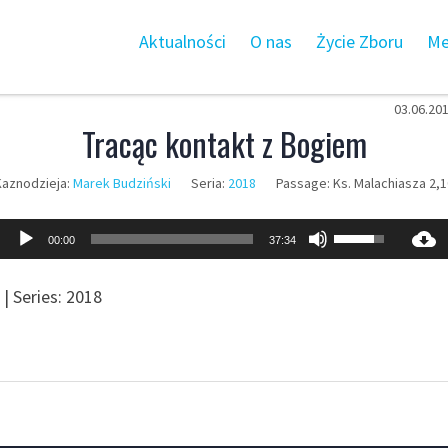
Aktualności
O nas
Życie Zboru
Me
03.06.20
Tracąc kontakt z Bogiem
Kaznodzieja:
Marek Budziński
Seria:
2018
Passage:
Ks. Malachiasza 2,1
Odtwarzacz
Używaj
00:00
37:34
plików
strzałek
dźwiękowych
do
| Series: 2018
góry
oraz
do
dołu
aby
zwiększyć