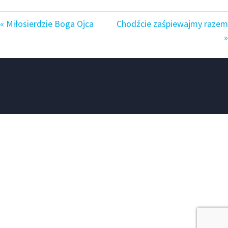
« Miłosierdzie Boga Ojca
Chodźcie zaśpiewajmy razem
»