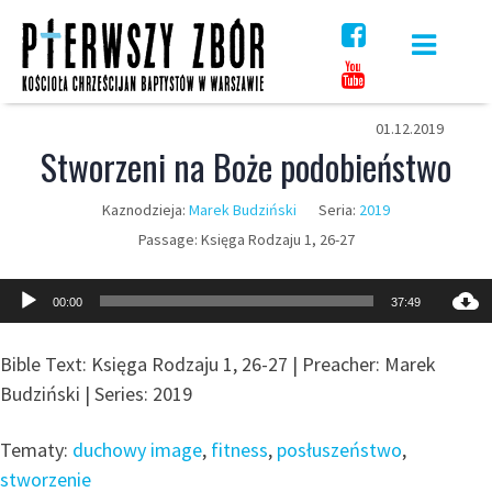
Skip
to
content
01.12.2019
Stworzeni na Boże podobieństwo
Kaznodzieja:
Marek Budziński
Seria:
2019
Passage:
Księga Rodzaju 1, 26-27
Odtwarzacz
00:00
37:49
plików
dźwiękowych
Bible Text: Księga Rodzaju 1, 26-27 | Preacher: Marek
Budziński | Series: 2019
Tematy:
duchowy image
,
fitness
,
posłuszeństwo
,
stworzenie