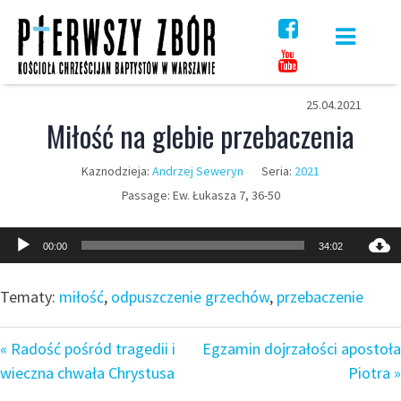
Skip
to
content
25.04.2021
Miłość na glebie przebaczenia
Kaznodzieja:
Andrzej Seweryn
Seria:
2021
Passage:
Ew. Łukasza 7, 36-50
Odtwarzacz
00:00
34:02
plików
dźwiękowych
Tematy:
miłość
,
odpuszczenie grzechów
,
przebaczenie
« Radość pośród tragedii i
Egzamin dojrzałości apostoła
wieczna chwała Chrystusa
Piotra »