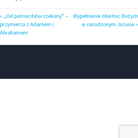
« „Od patriarchów czekany” –
Wypełnienie obietnic Bożych
przymierza z Adamem i
w narodzonym Jezusie »
Abrahamem