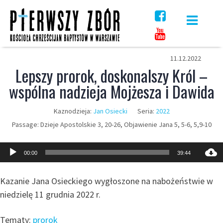
Skip
to
content
11.12.2022
Lepszy prorok, doskonalszy Król –
wspólna nadzieja Mojżesza i Dawida
Kaznodzieja:
Jan Osiecki
Seria:
2022
Passage:
Dzieje Apostolskie 3, 20-26, Objawienie Jana 5, 5-6, 5,9-10
Odtwarzacz
00:00
39:44
plików
dźwiękowych
Kazanie Jana Osieckiego wygłoszone na nabożeństwie w
niedzielę 11 grudnia 2022 r.
Tematy:
prorok