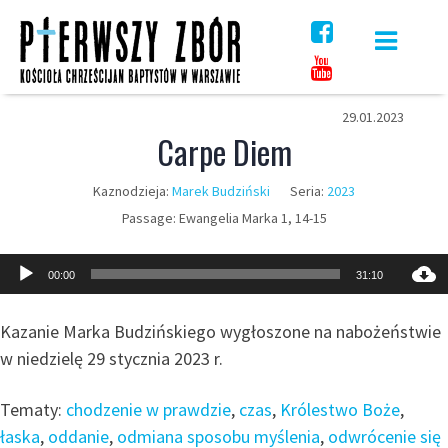
Skip
to
content
29.01.2023
Carpe Diem
Kaznodzieja:
Marek Budziński
Seria:
2023
Passage:
Ewangelia Marka 1, 14-15
Odtwarzacz
00:00
31:10
plików
dźwiękowych
Kazanie Marka Budzińskiego wygłoszone na nabożeństwie
w niedzielę 29 stycznia 2023 r.
Tematy:
chodzenie w prawdzie
,
czas
,
Królestwo Boże
,
łaska
,
oddanie
,
odmiana sposobu myślenia
,
odwrócenie się