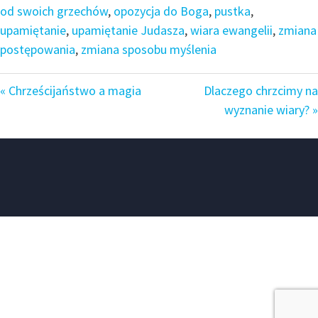
od swoich grzechów
,
opozycja do Boga
,
pustka
,
upamiętanie
,
upamiętanie Judasza
,
wiara ewangelii
,
zmiana
postępowania
,
zmiana sposobu myślenia
« Chrześcijaństwo a magia
Dlaczego chrzcimy na
wyznanie wiary? »