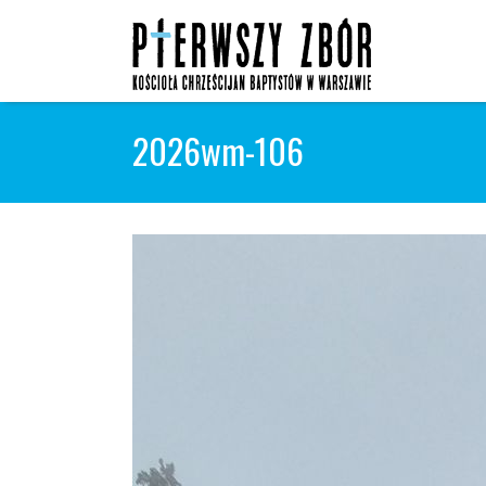
Skip
to
content
2026wm-106