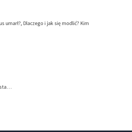
s umarł?, Dlaczego i jak się modlić? Kim
iasta…