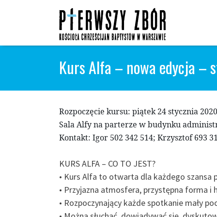
Skip
to
content
Kurs Alfa – nowa edycja – s
Rozpoczęcie kursu: piątek 24 stycznia 2020 
Sala Alfy na parterze w budynku adminis
Kontakt: Igor 502 342 514; Krzysztof 693 3
KURS ALFA – CO TO JEST?
• Kurs Alfa to otwarta dla każdego szansa p
• Przyjazna atmosfera, przystępna forma i 
• Rozpoczynający każde spotkanie mały poc
• Można słuchać, dowiadywać się, dyskutow