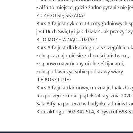
• Alfa to miejsce, gdzie żadne pytanie nie j
Z CZEGO SIĘ SKŁADA?
Kurs Alfa jest cyklem 13 cotygodniowych sp
jest Duch Święty i jak działa? Jak przeżyć ż
KTO MOŻE WZIĄĆ UDZIAŁ?
Kurs Alfa jest dla każdego, a szczególnie dla
• chcą zaznajomić się z chrześcijaństwem,
• są nowo nawróconymi chrześcijanami,
• chcą odświeżyć sobie podstawy wiary.
ILE KOSZTUJE?
Kurs Alfa jest darmowy, można jednak złoż
Rozpoczęcie kursu: piątek 24 stycznia 2020 
Sala Alfy na parterze w budynku administr
Kontakt: Igor 502 342 514; Krzysztof 693 3