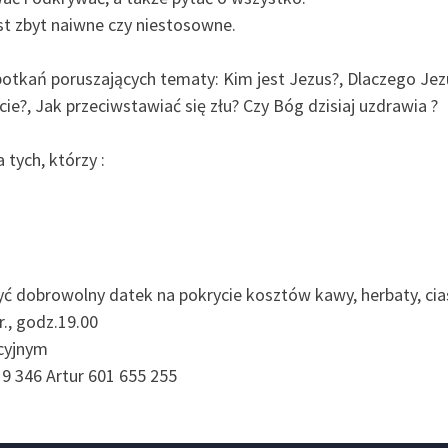
est zbyt naiwne czy niestosowne.
otkań poruszających tematy: Kim jest Jezus?, Dlaczego Jezu
ycie?, Jak przeciwstawiać się złu? Czy Bóg dzisiaj uzdrawia ?
 tych, którzy :
yć dobrowolny datek na pokrycie kosztów kawy, herbaty, c
r., godz.19.00
acyjnym
19 346 Artur 601 655 255