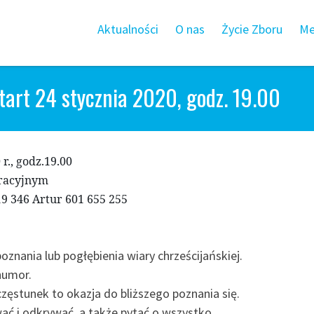
Aktualności
O nas
Życie Zboru
Me
tart 24 stycznia 2020, godz. 19.00
r., godz.19.00
tracyjnym
19 346 Artur 601 655 255
oznania lub pogłębienia wiary chrześcijańskiej.
humor.
zęstunek to okazja do bliższego poznania się.
ać i odkrywać, a także pytać o wszystko.