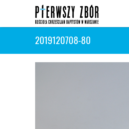
Skip
to
content
2019120708-80