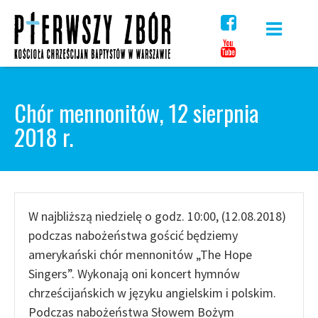
Skip
to
content
Chór mennonitów, 12 sierpnia
2018 r.
W najbliższą niedzielę o godz. 10:00, (12.08.2018)
podczas nabożeństwa gościć będziemy
amerykański chór mennonitów „The Hope
Singers”. Wykonają oni koncert hymnów
chrześcijańskich w języku angielskim i polskim.
Podczas nabożeństwa Słowem Bożym