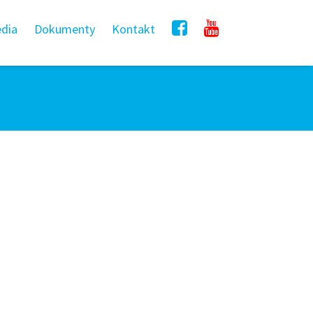
dia
Dokumenty
Kontakt