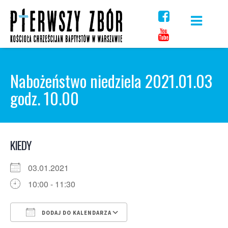
Skip
to
content
Nabożeństwo niedziela 2021.01.03
godz. 10.00
KIEDY
03.01.2021
10:00 - 11:30
DODAJ DO KALENDARZA