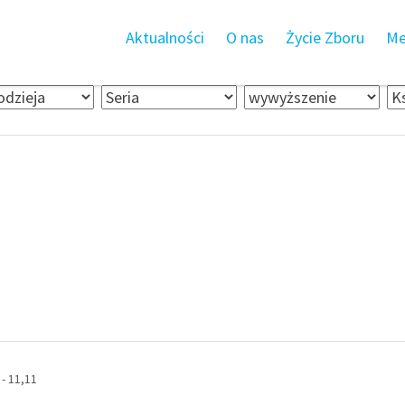
Aktualności
O nas
Życie Zboru
Me
 - 11,11