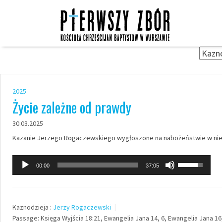
Skip
to
content
2025
Życie zależne od prawdy
30.03.2025
Kazanie Jerzego Rogaczewskiego wygłoszone na nabożeństwie w niedz
Odtwarzacz
Używaj
00:00
37:05
plików
strzałek
dźwiękowych
do
góry
Kaznodzieja :
Jerzy Rogaczewski
oraz
Passage:
Księga Wyjścia 18:21, Ewangelia Jana 14, 6, Ewangelia Jana 16, 