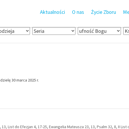
Aktualności
O nas
Życie Zboru
Me
ielę 30 marca 2025 r.
13, List do Efezjan 4, 17-25, Ewangelia Mateusza 23, 13, Psalm 32, 8, II List 