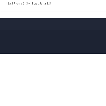
do
II List Piotra 1, 3-4, I List Jana 1,9
dołu
aby
zwiększyć
lub
zmniejszyć
głośność.