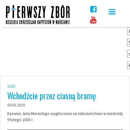
Skip
to
content
2025
Wchodźcie przez ciasną bramę
09.02.2025
Kazanie Jana Murantego wygłoszone na nabożeństwie w niedzielę
9 lutego 2025 r.