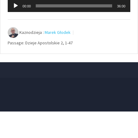
Odtwarzacz
00:00
36:00
plików
dźwiękowych
Kaznodzieja :
Marek Głodek
Passage:
Dzieje Apostolskie 2, 1-47