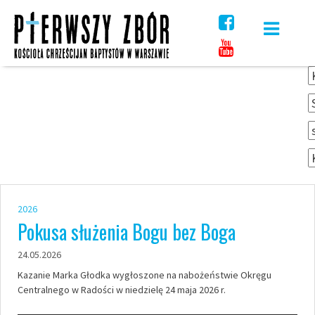
Skip
to
content
2026
Pokusa służenia Bogu bez Boga
24.05.2026
Kazanie Marka Głodka wygłoszone na nabożeństwie Okręgu
Centralnego w Radości w niedzielę 24 maja 2026 r.