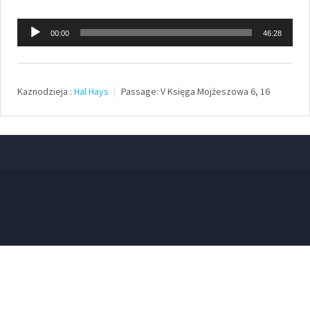
Odtwarzacz
00:00
46:28
plików
dźwiękowych
Kaznodzieja :
Hal Hays
Passage:
V Księga Mojżeszowa 6, 16