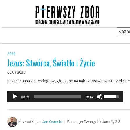
Skip
to
content
2026
Jezus: Stwórca, Światło i Życie
01.03.2026
Kazanie Jana Osieckiego wygłoszone na nabożeństwie w niedzielę 1 m
Odtwarzacz
Używaj
00:00
28:44
plików
strzałek
dźwiękowych
do
góry
Kaznodzieja :
Jan Osiecki
Passage:
Ewangelia Jana 1, 2-5
oraz