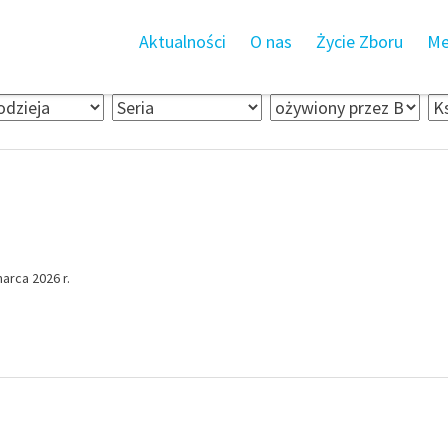
Aktualności
O nas
Życie Zboru
Me
arca 2026 r.